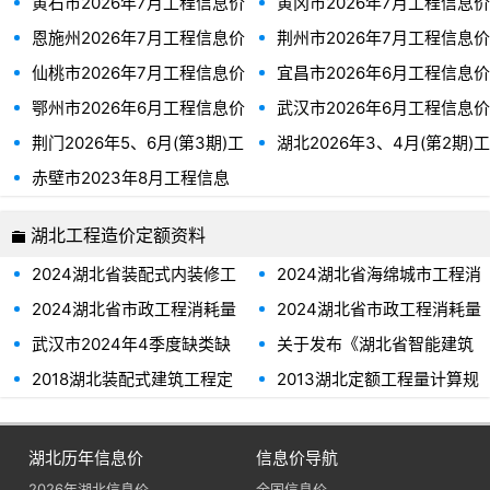
黄石市2026年7月工程信息价
黄冈市2026年7月工程信息价
恩施州2026年7月工程信息价
荆州市2026年7月工程信息价
仙桃市2026年7月工程信息价
宜昌市2026年6月工程信息价
鄂州市2026年6月工程信息价
武汉市2026年6月工程信息价
荆门2026年5、6月(第3期)工
湖北2026年3、4月(第2期)工
程信息价
程信息价
赤壁市2023年8月工程信息
价
湖北工程造价定额资料
2024湖北省装配式内装修工
2024湖北省海绵城市工程消
程消耗量定额及全费用基价表
耗量定额及全费用基价表
2024湖北省市政工程消耗量
2024湖北省市政工程消耗量
定额及全费用基价表(第十册
定额及全费用基价表(第七册
武汉市2024年4季度缺类缺
关于发布《湖北省智能建筑
拆除工程）
垃圾处理工程）
项材料价格信息(武市政价字
(工业化造楼机)补充定额》(试
2018湖北装配式建筑工程定
2013湖北定额工程量计算规
[2025]3号)
行)的通知
额
则(建筑装饰、公共专业)
湖北历年信息价
信息价导航
2026年湖北信息价
全国信息价